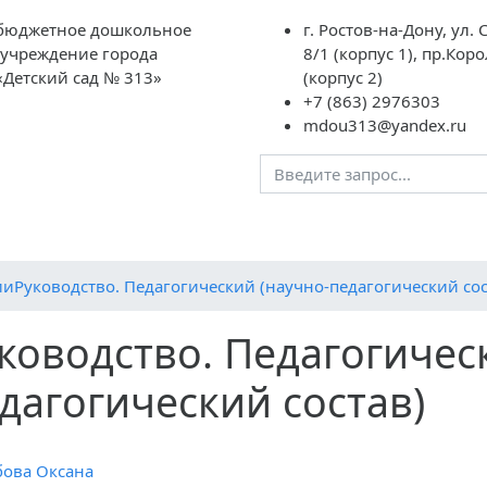
бюджетное дошкольное
г. Ростов-на-Дону, ул. 
 учреждение города
8/1 (корпус 1), пр.Кор
«Детский сад № 313»
(корпус 2)
+7 (863) 2976303
mdou313@yandex.ru
ации
Родителям
Контакты
Дистанционная гостина
ии
Руководство. Педагогический (научно-педагогический сос
ководство. Педагогичес
дагогический состав)
ова Оксана