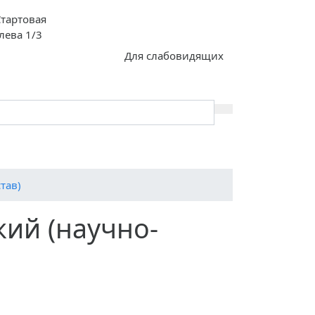
Стартовая
олева 1/3
Для слабовидящих
я
тав)
кий (научно-