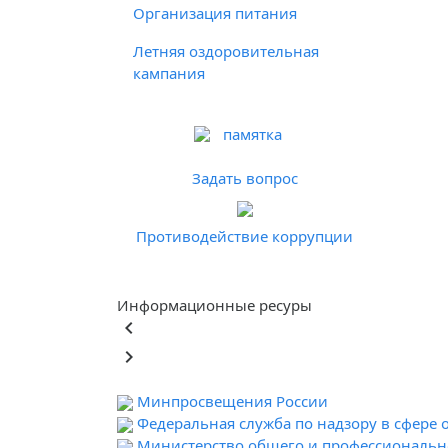
Организация питания
Летняя оздоровительная
кампания
памятка
Задать вопрос
Противодействие коррупции
Информационные ресуры
keyboard_arrow_left
keyboard_arrow_right
Минпросвещения России
Федеральная служба по надзору в сфере 
Министерство общего и профессионально